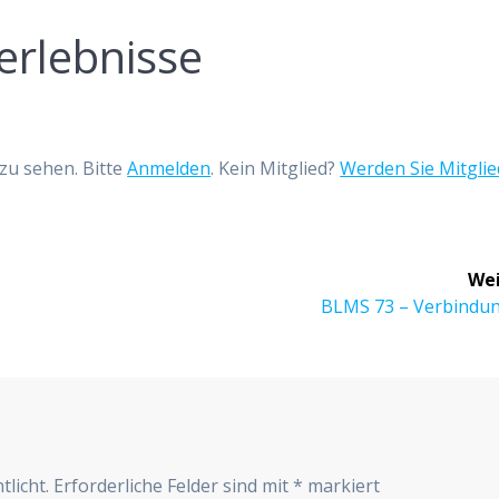
erlebnisse
zu sehen. Bitte
Anmelden
. Kein Mitglied?
Werden Sie Mitglie
Wei
Nächster
BLMS 73 – Verbindu
Beitrag:
r
tlicht.
Erforderliche Felder sind mit
*
markiert