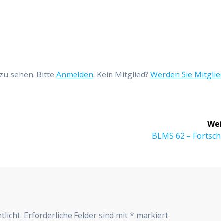
zu sehen. Bitte
Anmelden
. Kein Mitglied?
Werden Sie Mitglie
Wei
Nächster
BLMS 62 – Fortsch
Beitrag:
r
tlicht.
Erforderliche Felder sind mit
*
markiert